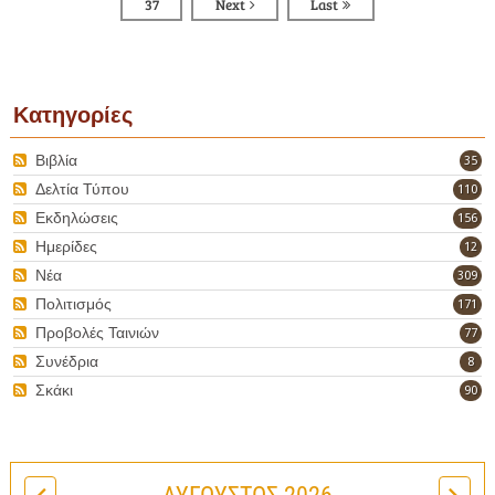
37
Next
Last
Κατηγορίες
Βιβλία
35
Δελτία Τύπου
110
Εκδηλώσεις
156
Ημερίδες
12
Νέα
309
Πολιτισμός
171
Προβολές Ταινιών
77
Συνέδρια
8
Σκάκι
90