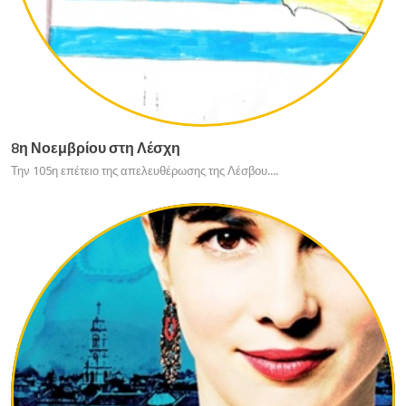
8η Νοεμβρίου στη Λέσχη
Την 105
η
επέτειο της απελευθέρωσης της Λέσβου....