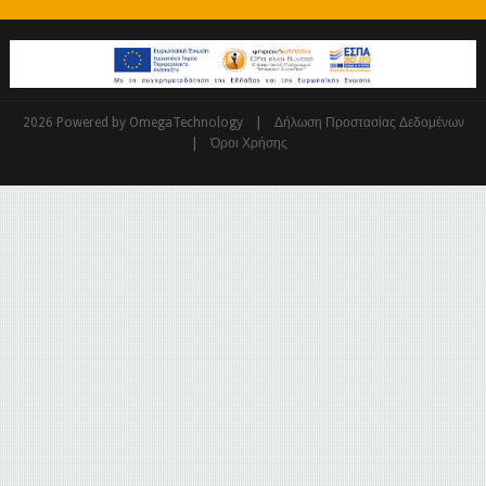
|
2026 Powered by OmegaTechnology
Δήλωση Προστασίας Δεδομένων
|
Όροι Χρήσης