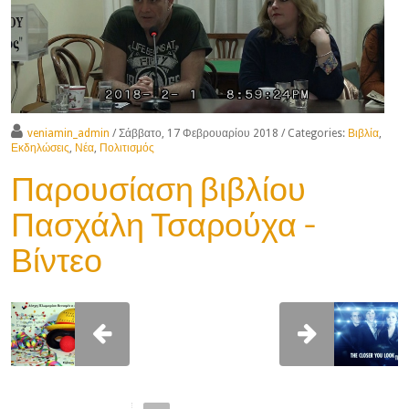
veniamin_admin
/ Σάββατο, 17 Φεβρουαρίου 2018
/ Categories:
Βιβλία
,
Εκδηλώσεις
,
Νέα
,
Πολιτισμός
Παρουσίαση βιβλίου
Πασχάλη Τσαρούχα -
Βίντεο