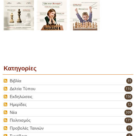
Κατηγορίες
Βιβλία
35
Δελτία Τύπου
110
Εκδηλώσεις
156
Ημερίδες
12
Νέα
309
Πολιτισμός
171
Προβολές Ταινιών
77
Συνέδρια