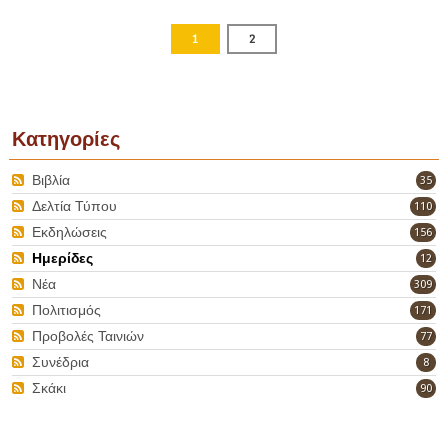
1
2
Κατηγορίες
Βιβλία
35
Δελτία Τύπου
110
Εκδηλώσεις
156
Ημερίδες
12
Νέα
309
Πολιτισμός
171
Προβολές Ταινιών
77
Συνέδρια
8
Σκάκι
90