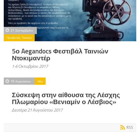
21 Σεπτεμβρίου
Προβολές Ταινιών
5ο Aegandocs Φεστιβάλ Ταινιών
Ντοκιμαντέρ
1-6 Οκτωβρίου 2017
19 Αυγούστου
Νέα
Σύσκεψη στην αίθουσα της Λέσχης
Πλωμαρίου «Βενιαμίν ο Λέσβιος»
Δευτέρα 21 Αυγούστου 2017
RSS