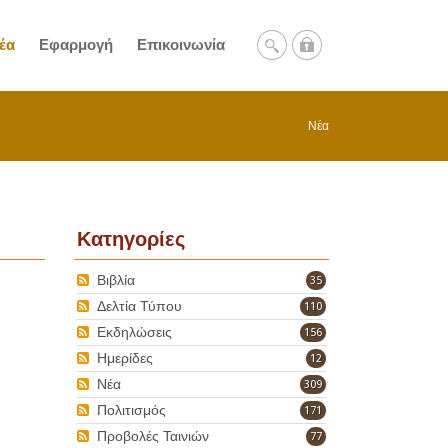
έα
Εφαρμογή
Επικοινωνία
Νέα
Κατηγορίες
Βιβλία
35
Δελτία Τύπου
110
Εκδηλώσεις
156
Ημερίδες
12
Νέα
309
Πολιτισμός
171
Προβολές Ταινιών
77