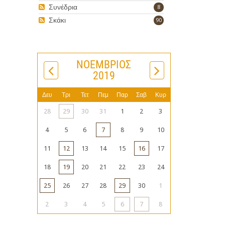
Συνέδρια
8
Σκάκι
90
ΝΟΈΜΒΡΙΟΣ
2019
Δευ
Τρι
Τετ
Πεμ
Παρ
Σαβ
Κυρ
28
29
30
31
1
2
3
4
5
6
7
8
9
10
11
12
13
14
15
16
17
18
19
20
21
22
23
24
25
26
27
28
29
30
1
2
3
4
5
6
7
8