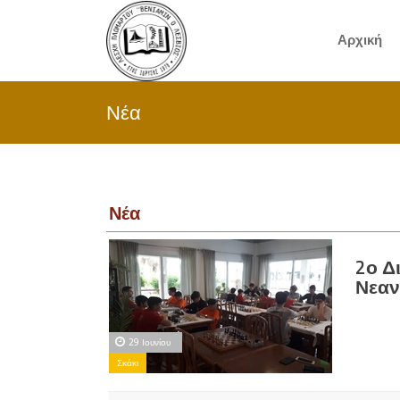
Αρχική
Νέα
Νέα
2ο Δ
Νεαν
29 Ιουνίου
Σκάκι