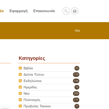
έα
Εφαρμογή
Επικοινωνία
Νέα
Κατηγορίες
Βιβλία
35
Δελτία Τύπου
110
Εκδηλώσεις
156
Ημερίδες
12
Νέα
309
Πολιτισμός
171
Προβολές Ταινιών
77