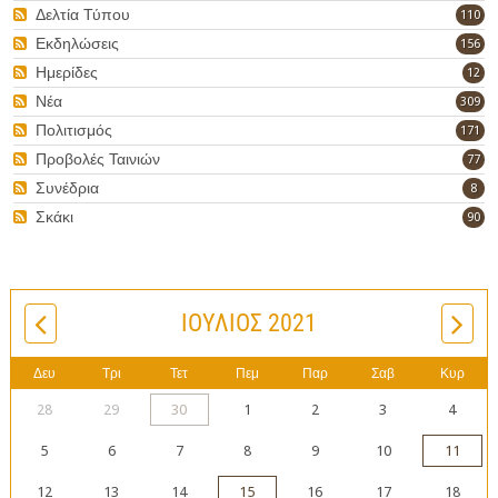
Δελτία Τύπου
110
Εκδηλώσεις
156
Ημερίδες
12
Νέα
309
Πολιτισμός
171
Προβολές Ταινιών
77
Συνέδρια
8
Σκάκι
90
ΙΟΎΛΙΟΣ 2021
Δευ
Τρι
Τετ
Πεμ
Παρ
Σαβ
Κυρ
28
29
30
1
2
3
4
5
6
7
8
9
10
11
12
13
14
15
16
17
18