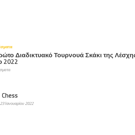
έσματα
ρώτο Διαδικτυακό Τουρνουά Σκάκι της Λέσχη
το 2022
σματα
 Chess
23 Ιανουαρίου 2022