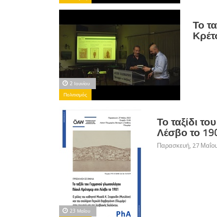
Το τ
Κρέτ
2 Ιουνίου
Πολιτισμός
Το ταξίδι τ
Λέσβο το 19
Παρασκευή, 27 Μαΐου 
23 Μαΐου