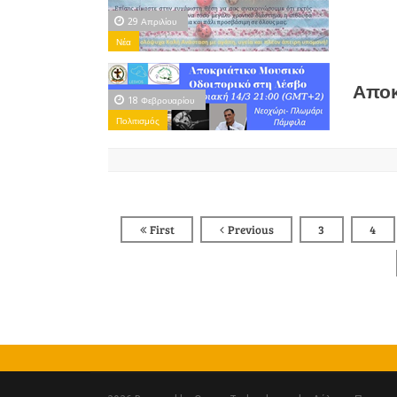
29 Απριλίου
Νέα
Αποκ
18 Φεβρουαρίου
Πολιτισμός
First
Previous
3
4