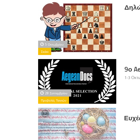
Δηλώ
5 Οκτωβρίου
Σκάκι
9ο A
1-3 Οκτ
28 Σεπτεμβρίου
Προβολές Ταινιών
Ευχέ