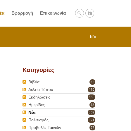
έα
Εφαρμογή
Επικοινωνία
Νέα
Κατηγορίες
Βιβλία
35
Δελτία Τύπου
110
Εκδηλώσεις
156
Ημερίδες
12
Νέα
309
Πολιτισμός
171
Προβολές Ταινιών
77