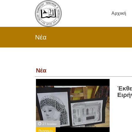
Αρχική
Νέα
Νέα
Έκθε
Ειρή
21 Ιουνίου
Πολιτισμός