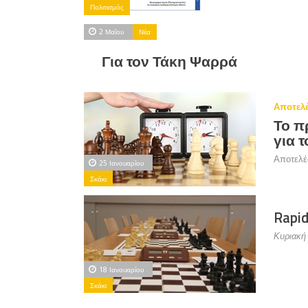
Πολιτισμός
2 Μαΐου
Νέα
Για τον Τάκη Ψαρρά
Αποτελ
Το π
για 
Αποτελέ
25 Ιανουαρίου
Σκάκι
Rapid
Κυριακή 
18 Ιανουαρίου
Σκάκι