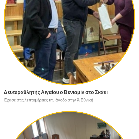
Δευτεραθλητής Αιγαίου ο Βενιαμίν στο Σκάκι
Έχασε στις λεπτομέρειες την άνοδο στην Ά Εθνική