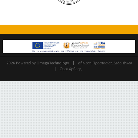
|
2026 Powered by OmegaTechnology
Δήλωση Προστασίας Δεδομένων
|
Όροι Χρήσης