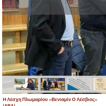
Η Λέσχη Πλωμαρίου «Βενιαμίν Ο Λέσβιος»
(ΛΒΛ)