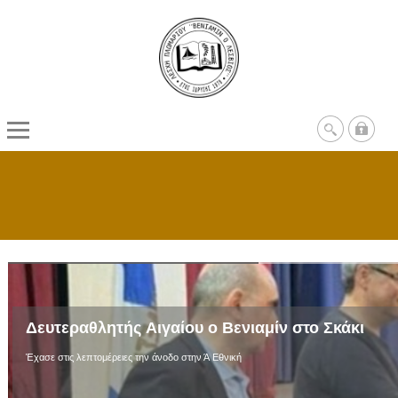
Δευτεραθλητής Αιγαίου ο Βενιαμίν στο Σκάκι
Έχασε στις λεπτομέρειες την άνοδο στην Ά Εθνική