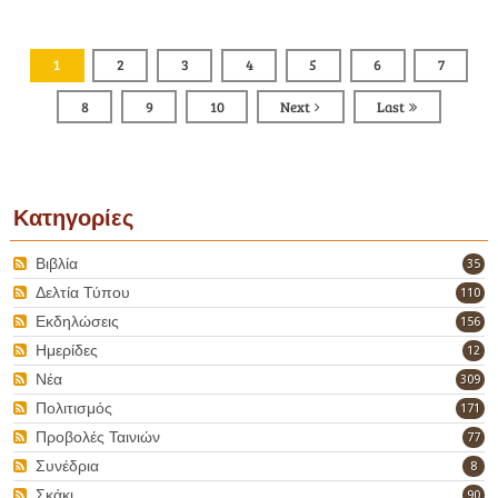
1
2
3
4
5
6
7
8
9
10
Next
Last
Κατηγορίες
Βιβλία
35
Δελτία Τύπου
110
Εκδηλώσεις
156
Ημερίδες
12
Νέα
309
Πολιτισμός
171
Προβολές Ταινιών
77
Συνέδρια
8
Σκάκι
90