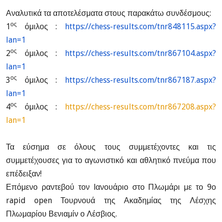
Αναλυτικά τα αποτελέσματα στους παρακάτω συνδέσμους:
ος
1
όμιλος :
https://chess-results.com/tnr848115.aspx?
lan=1
ος
2
όμιλος :
https://chess-results.com/tnr867104.aspx?
lan=1
ος
3
όμιλος :
https://chess-results.com/tnr867187.aspx?
lan=1
ος
4
όμιλος :
https://chess-results.com/tnr867208.aspx?
lan=1
Τα εύσημα σε όλους τους συμμετέχοντες και τις
συμμετέχουσες για το
αγωνιστικό και αθλητικό πνεύμα που
επέδειξαν!
Επόμενο ραντεβού τον Ιανουάριο στο Πλωμάρι με το 9ο
rapid open Τουρνουά
της Ακαδημίας της Λέσχης
Πλωμαρίου Βενιαμίν ο Λέσβιος.