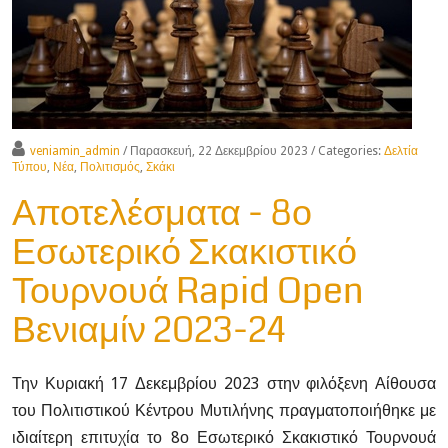
veniamin_admin
/ Παρασκευή, 22 Δεκεμβρίου 2023
/ Categories:
Δελτία
Τύπου
,
Νέα
,
Πολιτισμός
,
Σκάκι
Αποτελέσματα - 8ο
Εσωτερικό Σκακιστικό
Τουρνουά Rapid Open
Βενιαμίν 2023-24
Την Κυριακή 17 Δεκεμβρίου 2023 στην φιλόξενη Αίθουσα
του Πολιτιστικού Κέντρου Μυτιλήνης πραγματοποιήθηκε με
ιδιαίτερη επιτυχία
το 8ο Εσωτερικό Σκακιστικό Τουρνουά