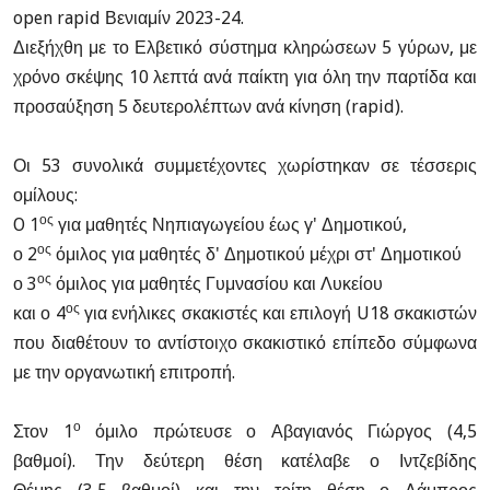
open rapid Βενιαμίν 2023-24.
Διεξήχθη με το Ελβετικό σύστημα κληρώσεων 5 γύρων, με
χρόνο σκέψης 10 λεπτά ανά παίκτη για όλη την παρτίδα και
προσαύξηση 5 δευτερολέπτων ανά κίνηση (rapid).
Οι 53 συνολικά συμμετέχοντες χωρίστηκαν σε τέσσερις
ομίλους:
ος
O 1
για μαθητές Νηπιαγωγείου έως γ' Δημοτικού,
ος
ο 2
όμιλος για μαθητές δ' Δημοτικού μέχρι στ' Δημοτικού
ος
ο 3
όμιλος για μαθητές Γυμνασίου και Λυκείου
ος
και ο 4
για ενήλικες σκακιστές και επιλογή U18 σκακιστών
που διαθέτουν το αντίστοιχο σκακιστικό επίπεδο σύμφωνα
με την οργανωτική επιτροπή.
ο
Στον 1
όμιλο πρώτευσε ο Αβαγιανός Γιώργος (4,5
βαθμοί).
Την δεύτερη θέση κατέλαβε ο Ιντζεβίδης