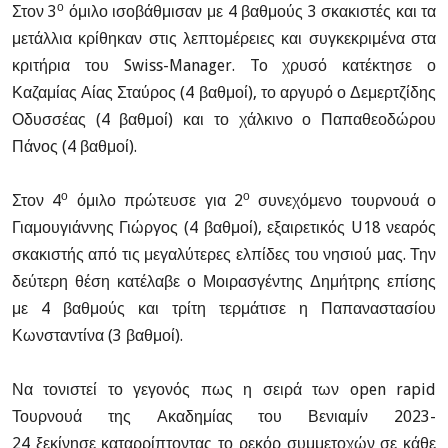
ο
Στον 3
όμιλο ισοβάθμισαν με 4 βαθμούς 3 σκακιστές και τα
μετάλλια κρίθηκαν στις λεπτομέρειες και συγκεκριμένα στα
κριτήρια του
Swiss
-
Manager
.
To
χρυσό κατέκτησε ο
Καζαμίας Αίας Σταύρος (4 βαθμοί), το αργυρό ο Δεμερτζίδης
Οδυσσέας (4 βαθμοί) και το χάλκινο ο Παπαθεοδώρου
Πάνος (4 βαθμοί).
ο
ο
Στον 4
όμιλο πρώτευσε για 2
συνεχόμενο τουρνουά ο
Γιαμουγιάννης Γιώργος
(4 βαθμοί), εξαιρετικός U18 νεαρός
σκακιστής από τις μεγαλύτερες ελπίδες του νησιού μας.
Την
δεύτερη θέση κατέλαβε ο Μοιρασγέντης Δημήτρης επίσης
με 4 βαθμούς και τρίτη τερμάτισε η Παπαναστασίου
Κωνσταντίνα (3 βαθμοί).
Να τονιστεί το γεγονός πως η σειρά των open rapid
Τουρνουά της Ακαδημίας του Βενιαμίν 2023-
24 ξεκίνησε καταρρίπτοντας το ρεκόρ συμμετοχών σε κάθε