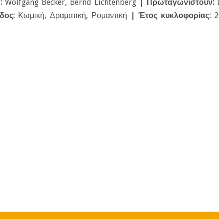
ή:
Wolfgang Becker, Bernd Lichtenberg
| Πρωταγωνιστούν:
δος:
Κωμική, Δραματική, Ρομαντική
|
Έτος κυκλοφορίας:
2