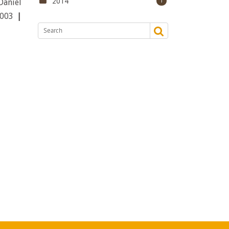
2014
Daniel
1
003
|