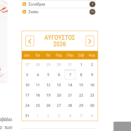
Συνέδρια
8
Σκάκι
90
ΑΎΓΟΥΣΤΟΣ
2026
Δευ
Τρι
Τετ
Πεμ
Παρ
Σαβ
Κυρ
27
28
29
30
31
1
2
3
4
5
6
7
8
9
10
11
12
13
14
15
16
17
18
19
20
21
22
23
24
25
26
27
28
29
30
31
1
2
3
4
5
6
βάλει
αρ των