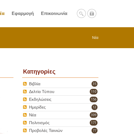
έα
Εφαρμογή
Επικοινωνία
Νέα
Κατηγορίες
Βιβλία
35
Δελτία Τύπου
110
Εκδηλώσεις
156
Ημερίδες
12
Νέα
309
Πολιτισμός
171
Προβολές Ταινιών
77