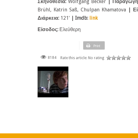
Σκηνοθεσία:
Wolfgang Becker
| Παραγωγ
Brühl, Katrin Saß, Chulpan Khamatova
|
Εί
Διάρκεια:
121'
| Imdb:
link
Είσοδος:
Ελεύθερη
Print
8184
Rate this article:
No rating