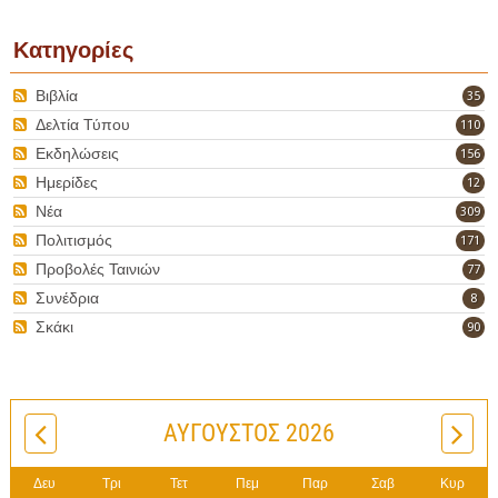
Κατηγορίες
Βιβλία
35
Δελτία Τύπου
110
Εκδηλώσεις
156
Ημερίδες
12
Νέα
309
Πολιτισμός
171
Προβολές Ταινιών
77
Συνέδρια
8
Σκάκι
90
ΑΎΓΟΥΣΤΟΣ 2026
Δευ
Τρι
Τετ
Πεμ
Παρ
Σαβ
Κυρ