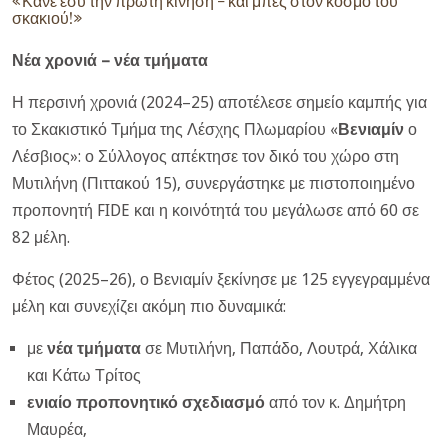
«Κάνε εσύ την πρώτη κίνηση – και μπες στον κόσμο του
σκακιού!»
Νέα χρονιά – νέα τμήματα
Η περσινή χρονιά (2024–25) αποτέλεσε σημείο καμπής για
το Σκακιστικό Τμήμα της Λέσχης Πλωμαρίου «
Βενιαμίν
ο
Λέσβιος»: ο Σύλλογος απέκτησε τον δικό του χώρο στη
Μυτιλήνη (Πιττακού 15), συνεργάστηκε με πιστοποιημένο
προπονητή
FIDE
και η κοινότητά του μεγάλωσε από 60 σε
82 μέλη.
Φέτος (2025–26), ο Βενιαμίν ξεκίνησε με 125 εγγεγραμμένα
μέλη και συνεχίζει ακόμη πιο δυναμικά:
με
νέα τμήματα
σε Μυτιλήνη, Παπάδο, Λουτρά, Χάλικα
και Κάτω Τρίτος
ενιαίο προπονητικό σχεδιασμό
από τον κ. Δημήτρη
Μαυρέα,