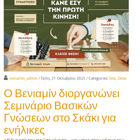
veniamin_admin
/ Τρίτη, 21 Οκτωβρίου 2025
/ Categories:
Νέα
,
Σκάκι
Ο Βενιαμίν διοργανώνει
Σεμινάριο Βασικών
Γνώσεων στο Σκάκι για
ενήλικες