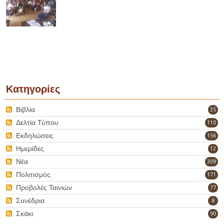
Κατηγορίες
Βιβλία
35
Δελτία Τύπου
110
Εκδηλώσεις
156
Ημερίδες
12
Νέα
309
Πολιτισμός
171
Προβολές Ταινιών
77
Συνέδρια
8
Σκάκι
90