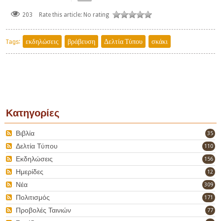
203
Rate this article:
No rating
εκδηλώσεις
βράβευση
Δελτία Τύπου
σκάκι
Tags:
Κατηγορίες
Βιβλία
35
Δελτία Τύπου
110
Εκδηλώσεις
156
Ημερίδες
12
Νέα
309
Πολιτισμός
171
Προβολές Ταινιών
77