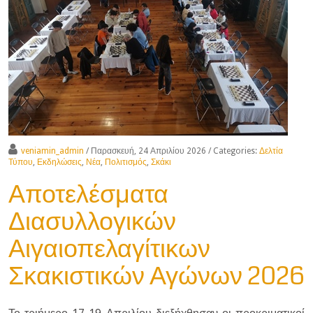
veniamin_admin
/ Παρασκευή, 24 Απριλίου 2026
/ Categories:
Δελτία
Τύπου
,
Εκδηλώσεις
,
Νέα
,
Πολιτισμός
,
Σκάκι
Αποτελέσματα
Διασυλλογικών
Αιγαιοπελαγίτικων
Σκακιστικών Αγώνων 2026