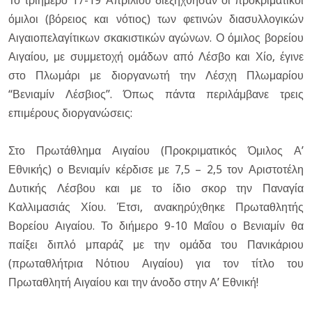
Το τριήμερο 17-19 Απριλίου διεξήχθησαν οι προκριματικοί
όμιλοι (βόρειος και νότιος) των φετινών διασυλλογικών
Αιγαιοπελαγίτικων σκακιστικών αγώνων. Ο όμιλος βορείου
Αιγαίου, με συμμετοχή ομάδων από Λέσβο και Χίο, έγινε
στο Πλωμάρι με διοργανωτή την Λέσχη Πλωμαρίου
“Βενιαμίν Λέσβιος”. Όπως πάντα περιλάμβανε τρεις
επιμέρους διοργανώσεις:
Στο Πρωτάθλημα Αιγαίου (Προκριματικός Όμιλος Α’
Εθνικής) ο Βενιαμίν κέρδισε με 7,5 – 2,5 τον Αριστοτέλη
Δυτικής Λέσβου και με το ίδιο σκορ την Παναγία
Καλλιμασιάς Χίου. Έτσι, ανακηρύχθηκε Πρωταθλητής
Βορείου Αιγαίου. Το διήμερο 9-10 Μαΐου ο Βενιαμίν θα
παίξει διπλό μπαράζ με την ομάδα του Πανικάριου
(πρωταθλήτρια Νότιου Αιγαίου) για τον τίτλο του
Πρωταθλητή Αιγαίου και την άνοδο στην Α’ Εθνική!