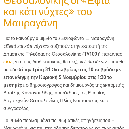
Θεσσαλονίκης οι «Εφτά
και κάτι νύχτες» του
Μαυραγάνη
Για το καινούργιο βιβλίο του Ξενοφώντα Ε. Μαυραγάνη
«
Εφτά και κάτι νύχτες
» συζητούν στην εκπομπή της
Δημοτικής Τηλεόρασης Θεσσαλονίκης (
TV
100
ή πατώντας
εδώ
,
για τους διαδικτυακούς θεατές), «
Πεδίο ιδεών
» που θα
μεταδοθεί την
Τρίτη 31 Οκτωβρίου, στις 10 το βράδυ με
επανάληψη την Κυριακή 5 Νοεμβρίου στις 1:30 το
μεσημέρι,
ο δημοσιογράφος και δημιουργός της εκπομπής
Βασίλης Κοντογουλίδης, ο πρόεδρος της Εταιρίας
Λογοτεχνών Θεσσαλονίκης Ηλίας Κουτσούκος και ο
συγγραφέας.
Το βιβλίο περιλαμβάνει τις βιωματικές αφηγήσεις του Ξ.
Μαυραγάνη, για την περίοδο της δικτατορίας και πως αυτός