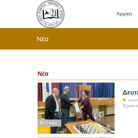
Αρχική
Νέα
Νέα
Δευτ
ΕΚΔΗΛ
Έχασε στ
11 Μαΐου
Σκάκι