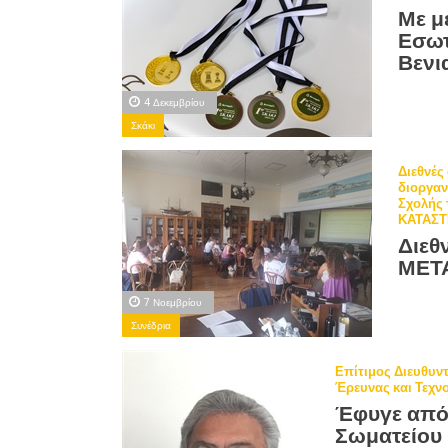
Με μ
Εσωτ
Βενι
4 Δεκεμβρίου
Σκάκι
Διεθνέ
διοργαν
Σχολής
ΚΑΤΑΣ
Διεθ
ΜΕΤ
7 Νοεμβρίου
Συνέδρια
Επίτιμος Διευθυντ
Έρευνας και Τεχν
Έφυγε από 
Σωματείου