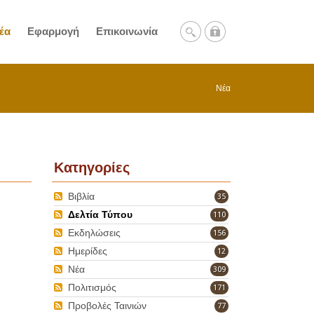
έα
Εφαρμογή
Επικοινωνία
Νέα
Κατηγορίες
Βιβλία
35
Δελτία Τύπου
110
Εκδηλώσεις
156
Ημερίδες
12
Νέα
309
Πολιτισμός
171
Προβολές Ταινιών
77