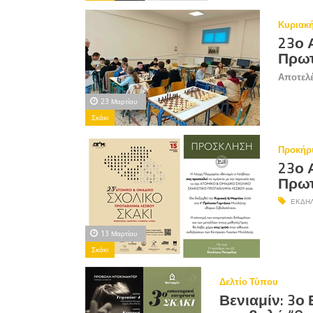
Κυριακή
23ο 
Πρωτ
Αποτελ
23 Μαρτίου
Σκάκι
Προκήρ
23ο 
Πρωτ
ΕΚΔΗΛ
13 Μαρτίου
Σκάκι
Δελτίο Τύπου
Βενιαμίν: 3ο