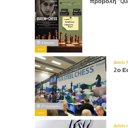
προβολή “Que
4 Μαρτίου
Σκάκι
Δελτίο 
2ο Ε
27 Ιανουαρίου
Σκάκι
Δελτίο 