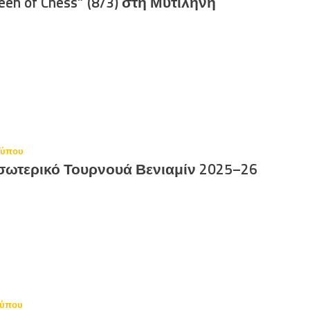
en of Chess” (8/3) στη Μυτιλήνη
Τύπου
σωτερικό Τουρνουά Βενιαμίν 2025–26
τύπου