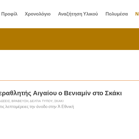
Προφίλ
Χρονολόγιο
Αναζήτηση Υλικού
Πολυμέσα
Ν
εραθλητής Αιγαίου ο Βενιαμίν στο Σκάκι
ΏΣΕΙΣ
,
ΒΡΆΒΕΥΣΗ
,
ΔΕΛΤΊΑ ΤΎΠΟΥ
,
ΣΚΆΚΙ
ις λεπτομέρειες την άνοδο στην Ά Εθνική