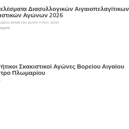
ελέσματα Διασυλλογικών Αιγαιοπελαγίτικω
ιστικών Αγώνων 2026
ΏΣΕΙΣ
,
ΒΡΆΒΕΥΣΗ
,
ΔΕΛΤΊΑ ΤΎΠΟΥ
,
ΣΚΆΚΙ
σματα
ήτικοι Σκακιστικοί Αγώνες Βορείου Αιγαίου
ντρο Πλωμαρίου
6