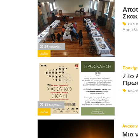
Αποτ
Σκακ
ΕΚΔΗΛ
Αποτελέ
24 Απριλίου
Σκάκι
Προκήρ
23ο 
Πρωτ
ΕΚΔΗΛ
13 Μαρτίου
Σκάκι
Ανακοιν
Μια ν