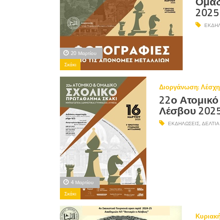
Ομαδ
2025
ΕΚΔΗΛ
20 Μαρτίου
Σκάκι
Διοργάνωση: Λέσχη
22ο Ατομικό
Λέσβου 202
ΕΚΔΗΛΏΣΕΙΣ
,
ΔΕΛΤΊΑ
4 Μαρτίου
Σκάκι
Κυριακή