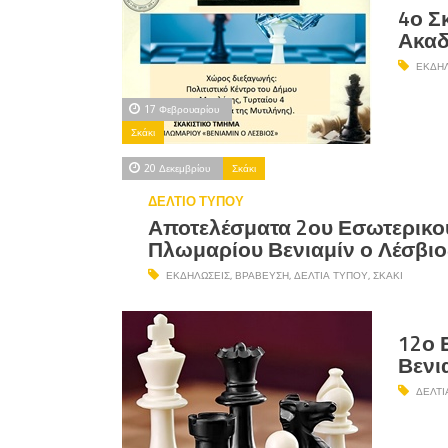
4ο Σ
Ακαδ
ΕΚΔΗΛ
17 Φεβρουαρίου
Σκάκι
20 Δεκεμβρίου
Σκάκι
ΔΕΛΤΙΟ ΤΥΠΟΥ
Αποτελέσματα 2ου Εσωτερικού
Πλωμαρίου Βενιαμίν ο Λέσβιο
ΕΚΔΗΛΏΣΕΙΣ
,
ΒΡΆΒΕΥΣΗ
,
ΔΕΛΤΊΑ ΤΎΠΟΥ
,
ΣΚΆΚΙ
12ο 
Βενι
ΔΕΛΤΊ