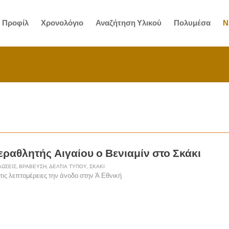
Προφίλ
Χρονολόγιο
Αναζήτηση Υλικού
Πολυμέσα
Ν
εραθλητής Αιγαίου ο Βενιαμίν στο Σκάκι
ΏΣΕΙΣ
,
ΒΡΆΒΕΥΣΗ
,
ΔΕΛΤΊΑ ΤΎΠΟΥ
,
ΣΚΆΚΙ
ις λεπτομέρειες την άνοδο στην Ά Εθνική