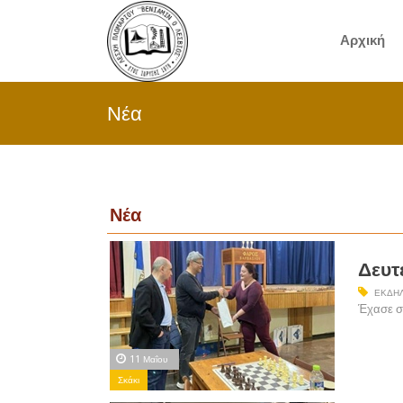
Αρχική
Νέα
Νέα
Δευτ
ΕΚΔΗΛ
Έχασε στ
11 Μαΐου
Σκάκι