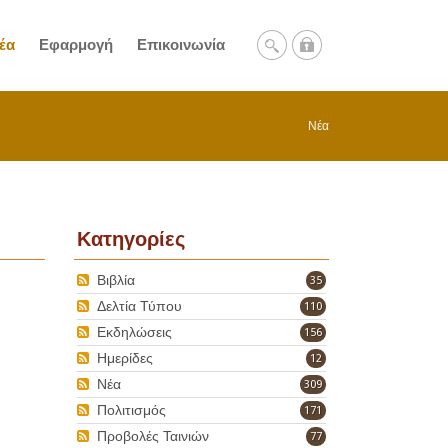
έα
Εφαρμογή
Επικοινωνία
Νέα
Κατηγορίες
Βιβλία
35
Δελτία Τύπου
110
Εκδηλώσεις
156
Ημερίδες
12
Νέα
309
Πολιτισμός
171
Προβολές Ταινιών
77