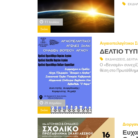
ΕΚΔΗΛ
11 Ιουλίου
Σκάκι
Αιγαιοπελαγίτικοι 
ΔΕΛΤΙΟ ΤΥ
ΕΚΔΗΛΏΣΕΙΣ
,
ΔΕΛΤΊΑ
Ο «Βενιαμίν» συνεχίζ
θέση στο Πρωτάθλημα
29 Απριλίου
Σκάκι
Διοργαν
Ευχα