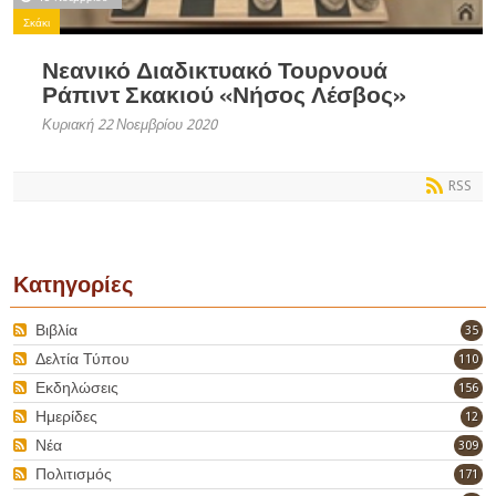
Σκάκι
Νεανικό Διαδικτυακό Τουρνουά
Ράπιντ Σκακιού «Νήσος Λέσβος»
Κυριακή 22 Νοεμβρίου 2020
RSS
Κατηγορίες
Βιβλία
35
Δελτία Τύπου
110
Εκδηλώσεις
156
Ημερίδες
12
Νέα
309
Πολιτισμός
171