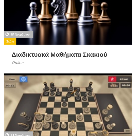
18 Νοεμβρίου
Σκάκι
Διαδικτυακά Μαθήματα Σκακιού
Online
13 Νοεμβρίου