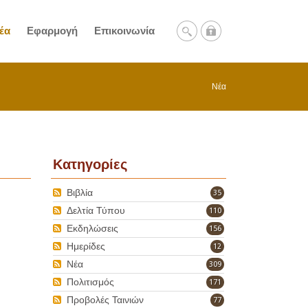
έα
Εφαρμογή
Επικοινωνία
Νέα
Κατηγορίες
Βιβλία
35
Δελτία Τύπου
110
Εκδηλώσεις
156
Ημερίδες
12
Νέα
309
Πολιτισμός
171
Προβολές Ταινιών
77