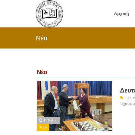
Αρχική
Νέα
Νέα
Δευτ
ΕΚΔΗΛ
Έχασε στ
11 Μαΐου
Σκάκι