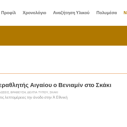
Προφίλ
Χρονολόγιο
Αναζήτηση Υλικού
Πολυμέσα
Ν
εραθλητής Αιγαίου ο Βενιαμίν στο Σκάκι
ΏΣΕΙΣ
,
ΒΡΆΒΕΥΣΗ
,
ΔΕΛΤΊΑ ΤΎΠΟΥ
,
ΣΚΆΚΙ
ις λεπτομέρειες την άνοδο στην Ά Εθνική