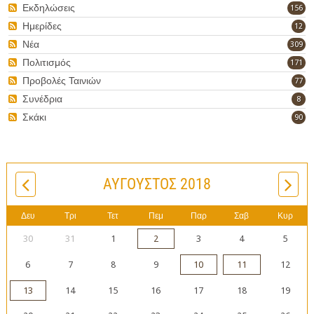
Εκδηλώσεις
156
Ημερίδες
12
Νέα
309
Πολιτισμός
171
Προβολές Ταινιών
77
Συνέδρια
8
Σκάκι
90
ΑΎΓΟΥΣΤΟΣ 2018
Δευ
Τρι
Τετ
Πεμ
Παρ
Σαβ
Κυρ
30
31
1
2
3
4
5
6
7
8
9
10
11
12
13
14
15
16
17
18
19