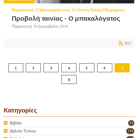
Παρασκευή 13 Ιανουαρίου στις 21:10 στη Λέσχη Πλωμαρίου
Προβολή ταινίας - Ο μπακαλόγατος
Παρασκευή 16 Δεκεμβρίου 2016
RSS
1
2
3
4
5
6
7
8
Κατηγορίες
Βιβλία
35
Δελτία Τύπου
110