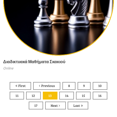
Διαδικτυακά Μαθήματα Σκακιού
Online
First
Previous
8
9
10
11
12
13
14
15
16
17
Next
Last