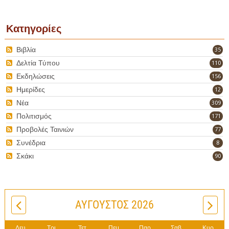
Κατηγορίες
Βιβλία
35
Δελτία Τύπου
110
Εκδηλώσεις
156
Ημερίδες
12
Νέα
309
Πολιτισμός
171
Προβολές Ταινιών
77
Συνέδρια
8
Σκάκι
90
ΑΎΓΟΥΣΤΟΣ 2026
Δευ
Τρι
Τετ
Πεμ
Παρ
Σαβ
Κυρ