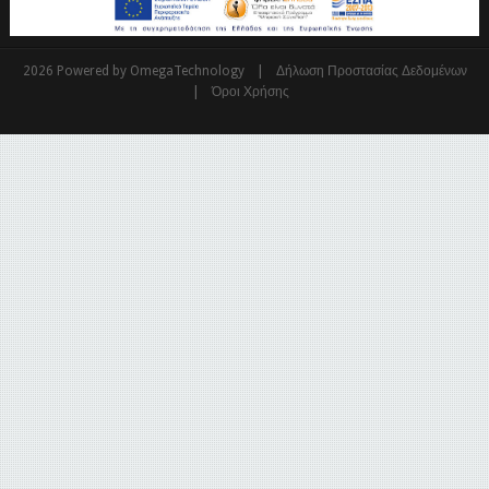
|
2026 Powered by OmegaTechnology
Δήλωση Προστασίας Δεδομένων
|
Όροι Χρήσης