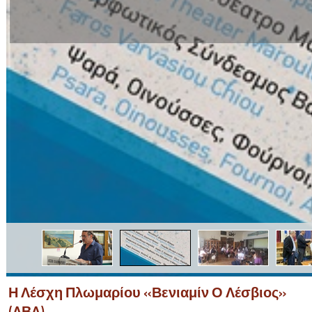
Η Λέσχη Πλωμαρίου «Βενιαμίν Ο Λέσβιος»
(ΛΒΛ)