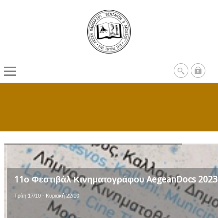
11ο Φεστιβάλ Κινηματογράφου AegeanDocs 2023
Τρίτη 17/10 - Κυριακή 22/10