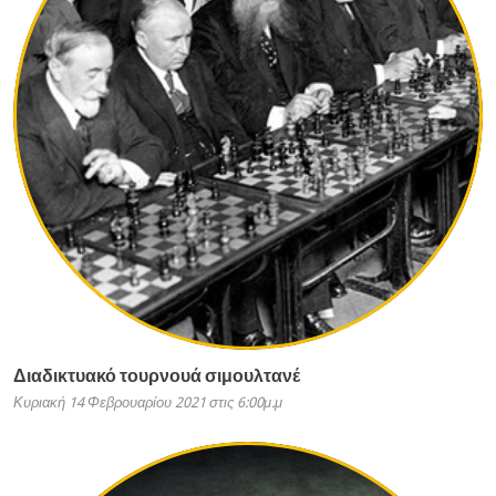
Διαδικτυακό τουρνουά σιμουλτανέ
Κυριακή 14 Φεβρουαρίου 2021 στις 6:00μ.μ