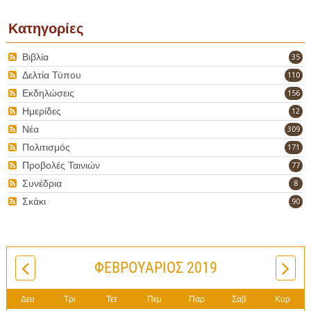
Κατηγορίες
Βιβλία
35
Δελτία Τύπου
110
Εκδηλώσεις
156
Ημερίδες
12
Νέα
309
Πολιτισμός
171
Προβολές Ταινιών
77
Συνέδρια
8
Σκάκι
90
ΦΕΒΡΟΥΆΡΙΟΣ 2019
Δευ
Τρι
Τετ
Πεμ
Παρ
Σαβ
Κυρ