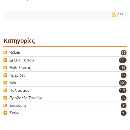
RSS
Κατηγορίες
Βιβλία
35
Δελτία Τύπου
110
Εκδηλώσεις
156
Ημερίδες
12
Νέα
309
Πολιτισμός
171
Προβολές Ταινιών
77
Συνέδρια
8
Σκάκι
90